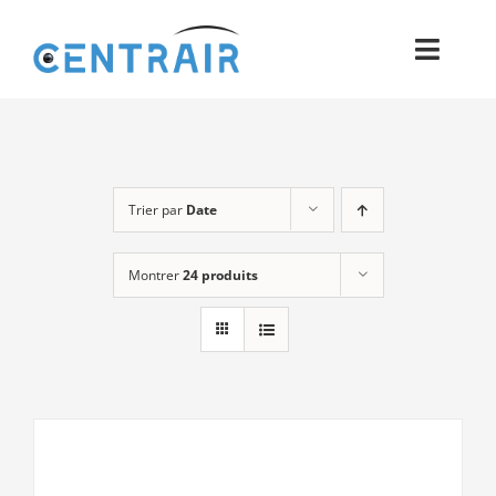
Passer
au
Toggl
contenu
Navig
Historique
Moyens
Trier par
Date
Pièces
Montrer
24 produits
Process
Qualité et Presse
Contact