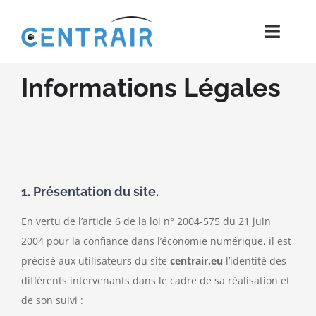
Passer
au
Toggl
contenu
Navig
Informations Légales
Historique
Moyens
Pièces
1. Présentation du site.
Process
En vertu de l’article 6 de la loi n° 2004-575 du 21 juin
2004 pour la confiance dans l’économie numérique, il est
Qualité et Presse
précisé aux utilisateurs du site
centrair.eu
l’identité des
différents intervenants dans le cadre de sa réalisation et
Contact
de son suivi :