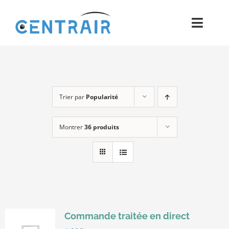
Passer
au
Toggl
contenu
Navig
Historique
Moyens
Trier par
Popularité
Pièces
Montrer
36 produits
Process
Qualité et Presse
Contact
Commande traitée en direct