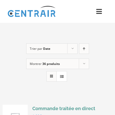
Passer
au
Toggl
contenu
Navig
Historique
Moyens
Trier par
Date
Pièces
Montrer
36 produits
Process
Qualité et Presse
Contact
Commande traitée en direct