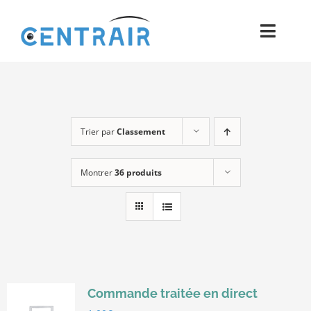
Passer
au
Toggl
contenu
Navig
Historique
Moyens
Trier par
Classement
Pièces
Montrer
36 produits
Process
Qualité et Presse
Contact
Commande traitée en direct