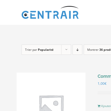
Passer
au
contenu
Trier par
Popularité
Montrer
36 prod
Comma
1,00
€
Ajouter