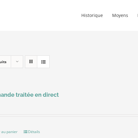
Historique
Moyens
uits
nde traitée en direct
 au panier
Détails