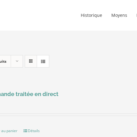
Historique
Moyens
uits
nde traitée en direct
 au panier
Détails