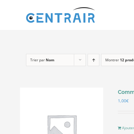
Passer
au
contenu
Trier par
Nom
Montrer
12 prod
Comma
1,00
€
Ajouter