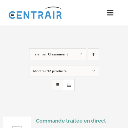
Passer
au
Toggl
contenu
Navig
Historique
Moyens
Trier par
Classement
Pièces
Montrer
12 produits
Process
Qualité et Presse
Contact
Commande traitée en direct