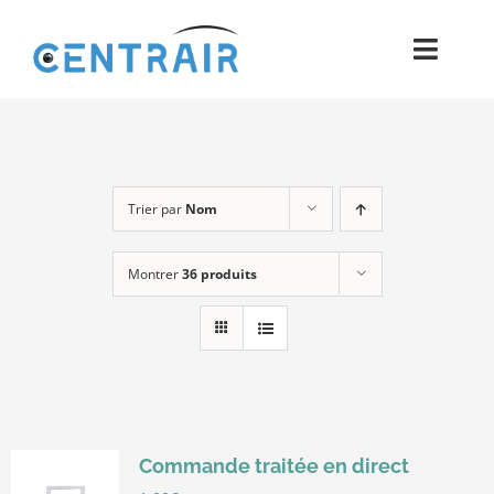
Passer
au
Toggl
contenu
Navig
Historique
Moyens
Trier par
Nom
Pièces
Montrer
36 produits
Process
Qualité et Presse
Contact
Commande traitée en direct