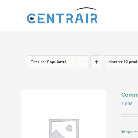
Passer
au
contenu
Trier par
Popularité
Montrer
12 prod
Comma
1,00
€
Ajouter