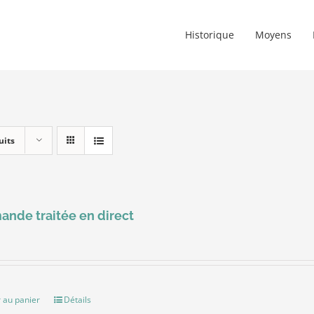
Historique
Moyens
uits
nde traitée en direct
 au panier
Détails