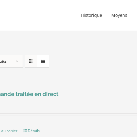
Historique
Moyens
uits
nde traitée en direct
 au panier
Détails