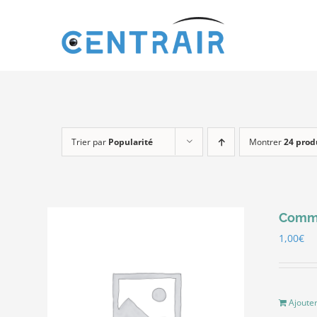
Passer
au
contenu
Trier par
Popularité
Montrer
24 prod
Comma
1,00
€
Ajouter