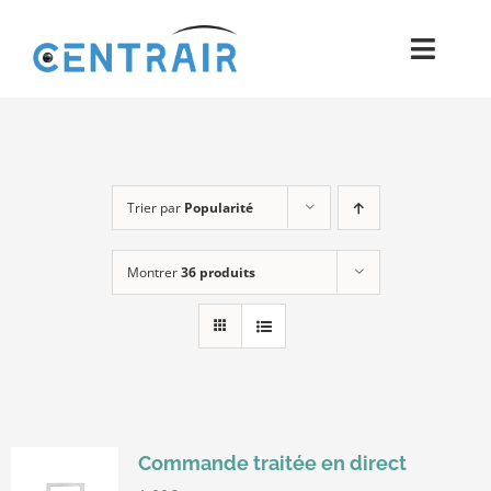
Passer
au
Toggl
contenu
Navig
Historique
Moyens
Trier par
Popularité
Pièces
Montrer
36 produits
Process
Qualité et Presse
Contact
Commande traitée en direct