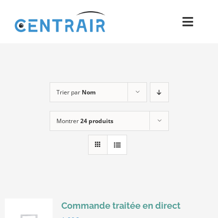
Passer
au
Toggl
contenu
Navig
Historique
Moyens
Trier par
Nom
Pièces
Montrer
24 produits
Process
Qualité et Presse
Contact
Commande traitée en direct