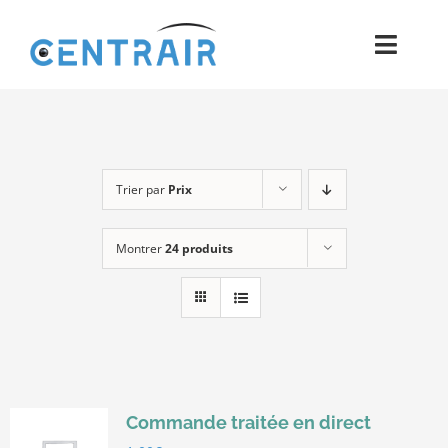
Passer
au
Toggl
contenu
Navig
Historique
Moyens
Trier par
Prix
Pièces
Montrer
24 produits
Process
Qualité et Presse
Contact
Commande traitée en direct