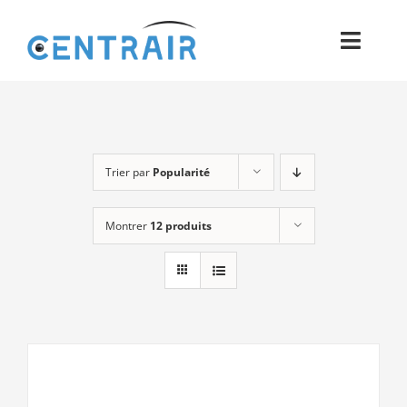
Passer
au
Toggl
contenu
Navig
Historique
Moyens
Trier par
Popularité
Pièces
Montrer
12 produits
Process
Qualité et Presse
Contact