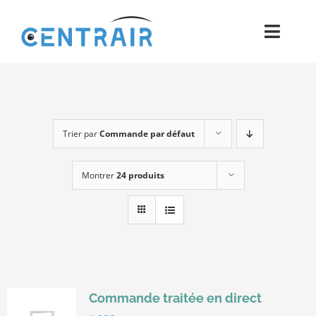
Passer
au
Toggl
contenu
Navig
Historique
Moyens
Trier par
Commande par défaut
Pièces
Montrer
24 produits
Process
Qualité et Presse
Contact
Commande traitée en direct