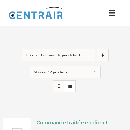
Passer
au
Toggl
contenu
Navig
Historique
Moyens
Trier par
Commande par défaut
Pièces
Montrer
12 produits
Process
Qualité et Presse
Contact
Commande traitée en direct