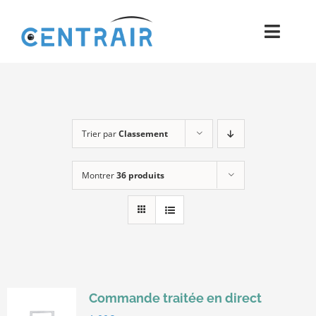
Passer
au
Toggl
contenu
Navig
Historique
Moyens
Trier par
Classement
Pièces
Montrer
36 produits
Process
Qualité et Presse
Contact
Commande traitée en direct