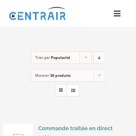
Passer
au
Toggl
contenu
Navig
Historique
Moyens
Trier par
Popularité
Pièces
Montrer
36 produits
Process
Qualité et Presse
Contact
Commande traitée en direct