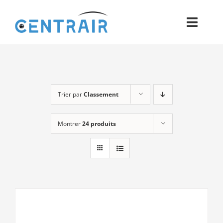
Passer
au
Toggl
contenu
Navig
Historique
Moyens
Trier par
Classement
Pièces
Montrer
24 produits
Process
Qualité et Presse
Contact