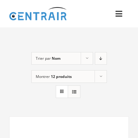
Passer
au
Toggl
contenu
Navig
Historique
Moyens
Trier par
Nom
Pièces
Montrer
12 produits
Process
Qualité et Presse
Contact