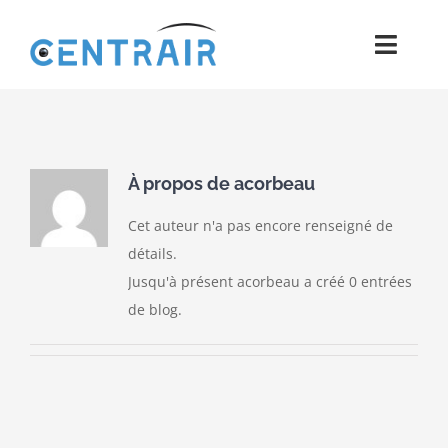
Passer
au
Toggl
contenu
Navig
Historique
Moyens
À propos de
acorbeau
Cet auteur n'a pas encore renseigné de
Pièces
détails.
Jusqu'à présent acorbeau a créé 0 entrées
Process
de blog.
Qualité et Presse
Contact