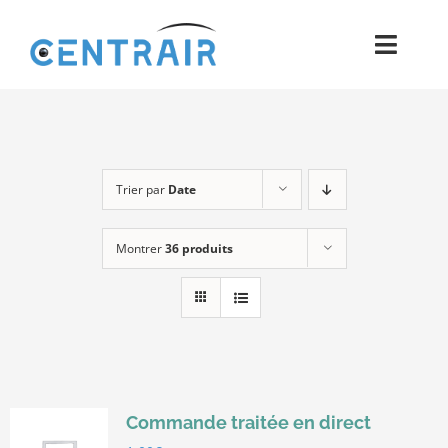
Passer
au
Toggl
contenu
Navig
Historique
Moyens
Trier par
Date
Pièces
Montrer
36 produits
Process
Qualité et Presse
Contact
Commande traitée en direct