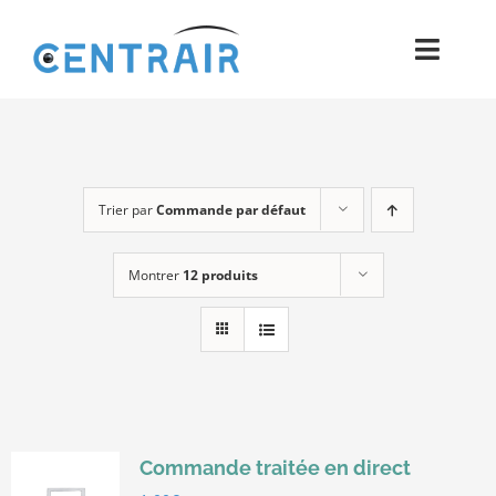
Passer
au
Toggl
contenu
Navig
Historique
Moyens
Trier par
Commande par défaut
Pièces
Montrer
12 produits
Process
Qualité et Presse
Contact
Commande traitée en direct