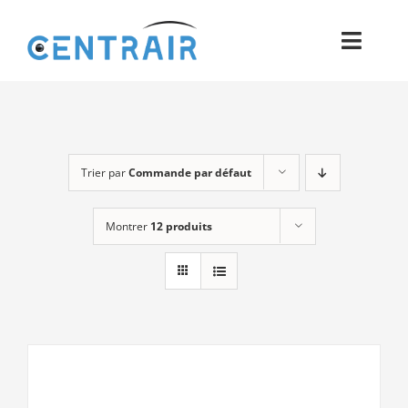
Passer
au
Toggl
contenu
Navig
Historique
Moyens
Trier par
Commande par défaut
Pièces
Montrer
12 produits
Process
Qualité et Presse
Contact