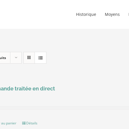
Historique
Moyens
uits
nde traitée en direct
 au panier
Détails