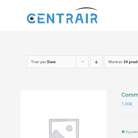
Passer
au
contenu
Trier par
Date
Montrer
24 prod
Comma
1,00
€
Ajouter