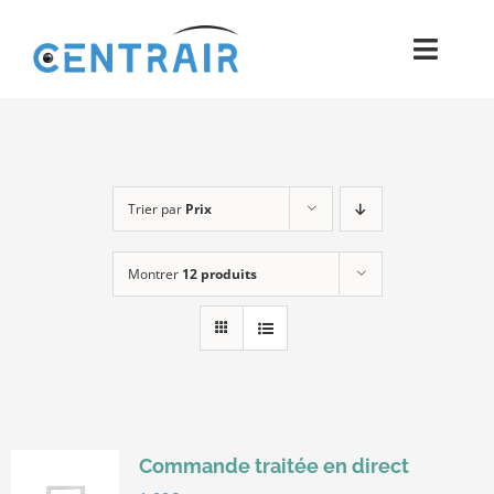
Passer
au
Toggl
contenu
Navig
Historique
Moyens
Trier par
Prix
Pièces
Montrer
12 produits
Process
Qualité et Presse
Contact
Commande traitée en direct