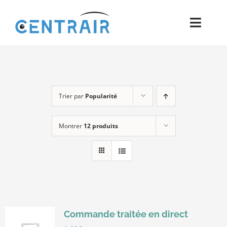
Passer
au
Toggl
contenu
Navig
Historique
Moyens
Trier par
Popularité
Pièces
Montrer
12 produits
Process
Qualité et Presse
Contact
Commande traitée en direct