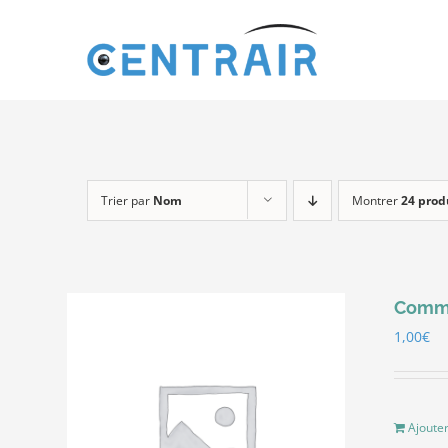
Passer
au
contenu
Trier par
Nom
Montrer
24 prod
Comma
1,00
€
Ajouter