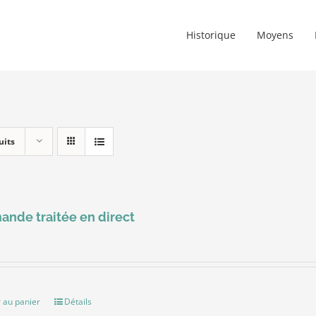
Historique
Moyens
uits
nde traitée en direct
 au panier
Détails