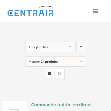
Passer
au
Toggl
contenu
Navig
Historique
Moyens
Trier par
Date
Pièces
Montrer
24 produits
Process
Qualité et Presse
Contact
Commande traitée en direct