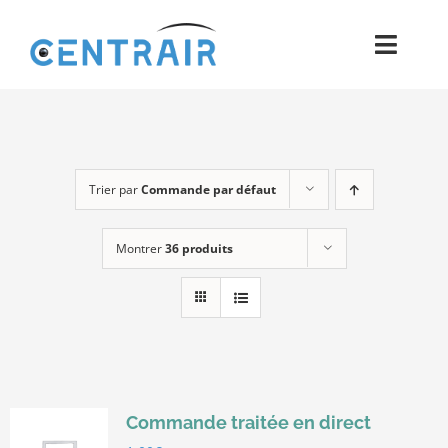
Passer
au
Toggl
contenu
Navig
Historique
Moyens
Trier par
Commande par défaut
Pièces
Montrer
36 produits
Process
Qualité et Presse
Contact
Commande traitée en direct