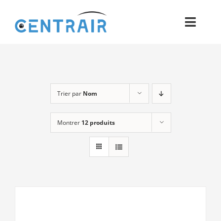
Passer
au
Toggl
contenu
Navig
Historique
Moyens
Trier par
Nom
Pièces
Montrer
12 produits
Process
Qualité et Presse
Contact