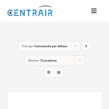
Passer
au
Toggl
contenu
Navig
Historique
Moyens
Trier par
Commande par défaut
Pièces
Montrer
12 produits
Process
Qualité et Presse
Contact