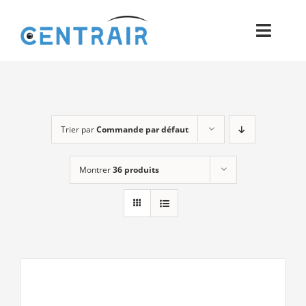
Passer
au
Toggl
contenu
Navig
Historique
Moyens
Trier par
Commande par défaut
Pièces
Montrer
36 produits
Process
Qualité et Presse
Contact